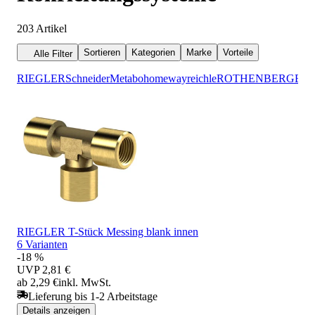
203
Artikel
Sortieren
Kategorien
Marke
Vorteile
Alle Filter
RIEGLER
Schneider
Metabo
homeway
reichle
ROTHENBERGER
RIEGLER T-Stück Messing blank innen
6 Varianten
-18 %
UVP
2,81 €
ab 2,29 €
inkl. MwSt.
Lieferung bis 1-2 Arbeitstage
Details anzeigen