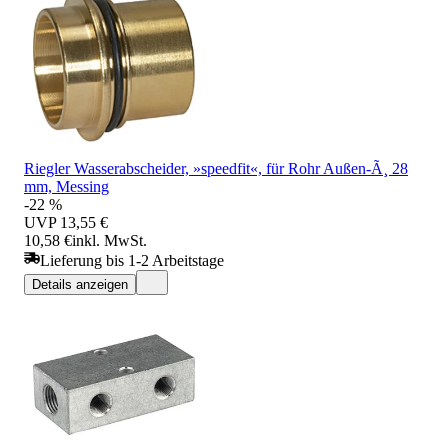
Riegler Wasserabscheider, »speedfit«, für Rohr Außen-Ã¸ 28
mm, Messing
-22 %
UVP
13,55 €
10,58 €
inkl. MwSt.
Lieferung bis 1-2 Arbeitstage
Details anzeigen