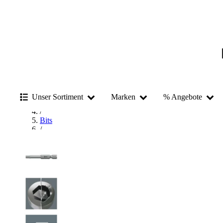
Startseite
/
Unser Sortiment
Marken
% Angebote
Handwerkzeug
/
Bits
/
Innensechskant Bit
/
Wera Innensechskant Bit