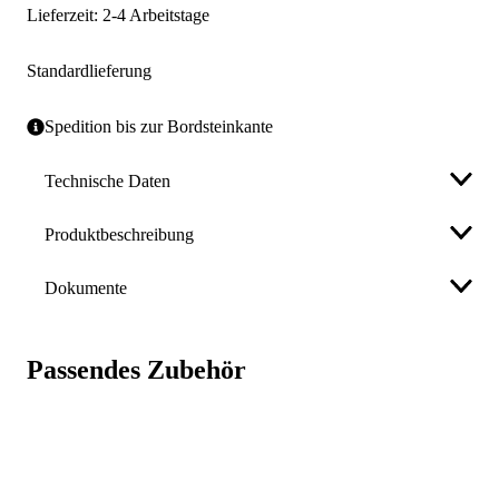
Lieferzeit: 2-4 Arbeitstage
Standardlieferung
Spedition bis zur Bordsteinkante
Technische Daten
Produktbeschreibung
Inhalt
12 l
Dokumente
Gebinde
Kanister
Art.-Nr.
223414
Sicherheitsdatenblatt
Passendes Zubehör
Gefahr!
GTIN
4002845120345
Weniger anzeigen
H-Sätze
H225 Flüssigkeit und Dampf leicht entzündbar
Weniger anzeigen
H304 Kann bei Verschlucken und Eindringen in