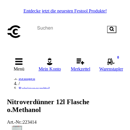
Entdecke jetzt die neuesten Festool Produkte!
0
Startseite
Menü
Mein Konto
Merkzettel
Warenstapler
/
Reinigen
/
Reinigungsmittel
/
Nitro-Verdünnung
Nitroverdünner 12l Flasche
o.Methanol
Art.-Nr.
:
223414