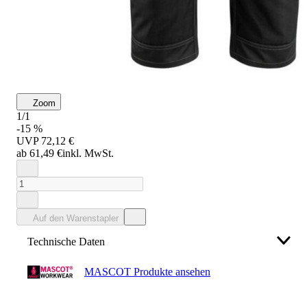
Zoom
1/1
-15 %
UVP
72,12 €
ab 61,49 €
inkl. MwSt.
Auf den Warenstapler
Technische Daten
MASCOT Produkte ansehen
Hersteller
Mascot International A/S