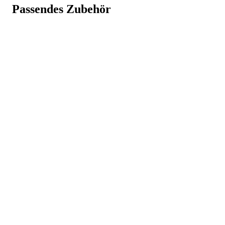
info@mascot.dk
, +45 87 24 47 00
Passendes Zubehör
Art.-Nr.
c81545095
Weniger anzeigen