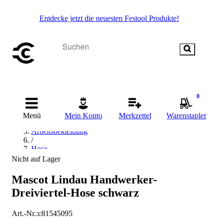
Entdecke jetzt die neuesten Festool Produkte!
Startseite
0
/
Arbeitskleidung & Arbeitsschutz
Menü
Mein Konto
Merkzettel
Warenstapler
/
Arbeitsbekleidung
/
Hose
/
Nicht auf Lager
Arbeitshose & Bundhose
/
Mascot Lindau Handwerker-
MASCOT Arbeitshose & Bundhose
Dreiviertel-Hose schwarz
Art.-Nr.
:
c81545095