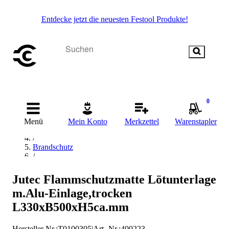
Entdecke jetzt die neuesten Festool Produkte!
0
Startseite
/
Menü
Mein Konto
Merkzettel
Warenstapler
Arbeitskleidung & Arbeitsschutz
/
Brandschutz
/
Hitzeschutzgewebe & Flammschutzmatte
/
Jutec Flammschutzmatte Lötunterlage
Jutec Hitzeschutzgewebe & Flammschutzmatte
m.Alu-Einlage,trocken
L330xB500xH5ca.mm
Hersteller Nr.:
T0100305
|
Art.-Nr.
:
400223