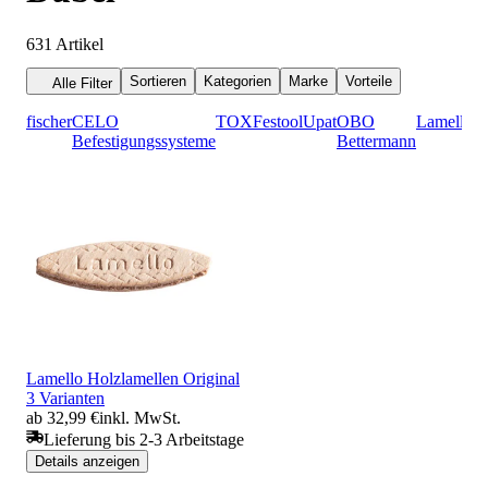
631
Artikel
Sortieren
Kategorien
Marke
Vorteile
Alle Filter
fischer
CELO
TOX
Festool
Upat
OBO
Lamello
M
Befestigungssysteme
Bettermann
Lamello Holzlamellen Original
3 Varianten
ab 32,99 €
inkl. MwSt.
Lieferung bis 2-3 Arbeitstage
Details anzeigen