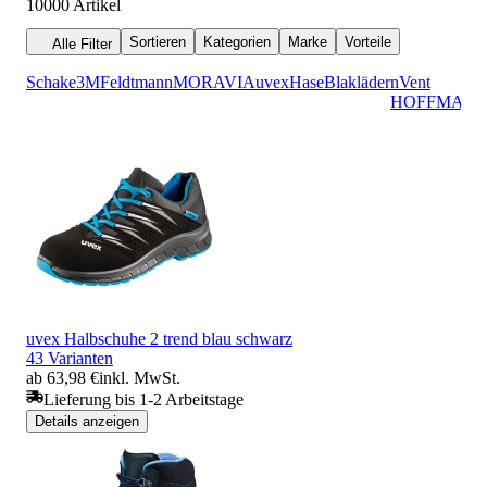
10000
Artikel
Sortieren
Kategorien
Marke
Vorteile
Alle Filter
Schake
3M
Feldtmann
MORAVIA
uvex
Hase
Blakläder
nVent
HOFFMAN
uvex Halbschuhe 2 trend blau schwarz
43 Varianten
ab 63,98 €
inkl. MwSt.
Lieferung bis 1-2 Arbeitstage
Details anzeigen