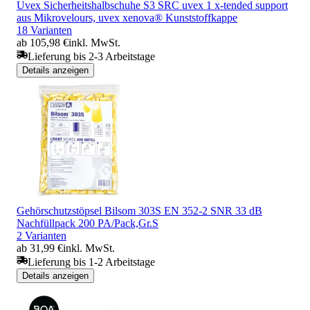
Uvex Sicherheitshalbschuhe S3 SRC uvex 1 x-tended support
aus Mikrovelours, uvex xenova® Kunststoffkappe
18 Varianten
ab 105,98 €
inkl. MwSt.
Lieferung bis 2-3 Arbeitstage
Details anzeigen
Gehörschutzstöpsel Bilsom 303S EN 352-2 SNR 33 dB
Nachfüllpack 200 PA/Pack,Gr.S
2 Varianten
ab 31,99 €
inkl. MwSt.
Lieferung bis 1-2 Arbeitstage
Details anzeigen