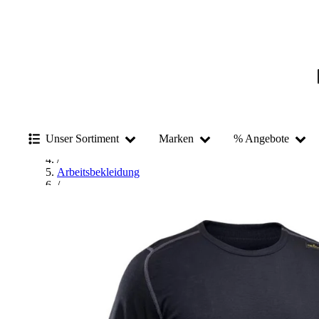
Startseite
/
Unser Sortiment
Marken
% Angebote
Arbeitskleidung & Arbeitsschutz
/
Arbeitsbekleidung
/
Pullover, Shirt & Hemd
/
T-Shirt