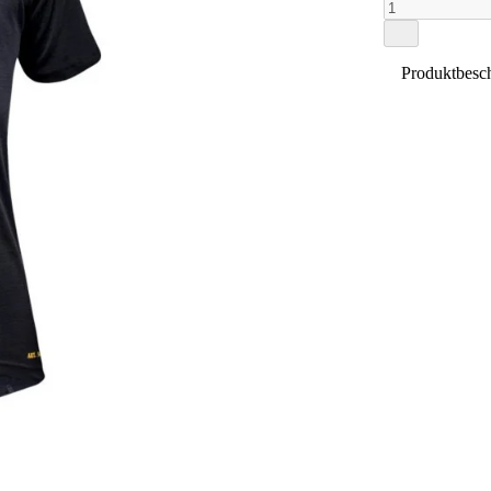
Produktbesc
Fristads F