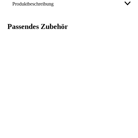
Produktbeschreibung
Fristads Coolmax T-Shirt 918 PF Grau (Herren)
Passendes Zubehör
Weniger anzeigen