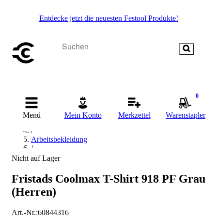
Entdecke jetzt die neuesten Festool Produkte!
0
Startseite
/
Menü
Mein Konto
Merkzettel
Warenstapler
Arbeitskleidung & Arbeitsschutz
/
Arbeitsbekleidung
/
Pullover, Shirt & Hemd
Nicht auf Lager
/
T-Shirt
Fristads Coolmax T-Shirt 918 PF Grau
(Herren)
Art.-Nr.
:
60844316