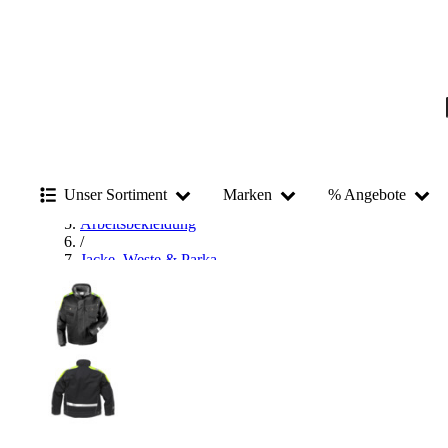
Startseite
/
Arbeitskleidung & Arbeitsschutz
Unser Sortiment
Marken
% Angebote
/
Arbeitsbekleidung
/
Jacke, Weste & Parka
/
Jacke
/
Winterjacke