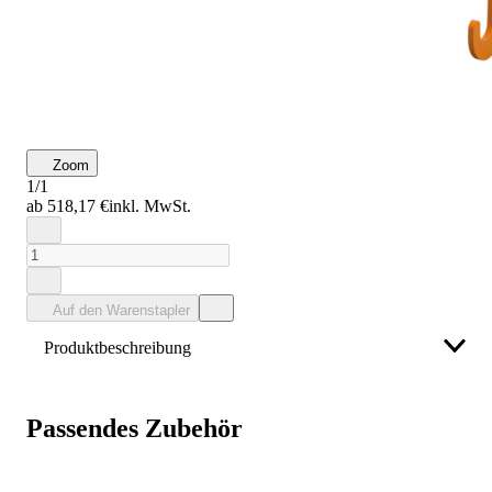
Zoom
1/1
ab 518,17 €
inkl. MwSt.
Auf den Warenstapler
Produktbeschreibung
Bauer Südlohn Traverse für Stapelkipper BKT70,
lackiert
Passendes Zubehör
Weniger anzeigen