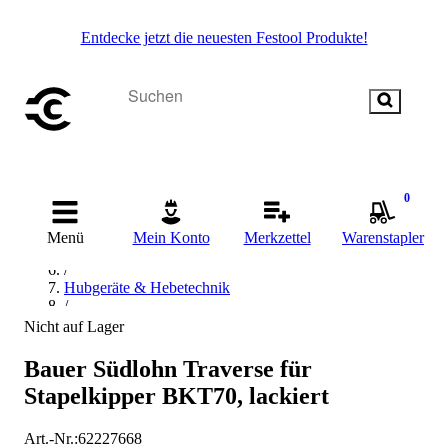
Entdecke jetzt die neuesten Festool Produkte!
Startseite
/
0
Betriebsausstattung & Baustellenbedarf
/
Menü
Mein Konto
Merkzettel
Warenstapler
Transportmittel
/
Hubgeräte & Hebetechnik
/
Stapler
Nicht auf Lager
/
Stapler Zubehör
Bauer Südlohn Traverse für
/
Stapelkipper BKT70, lackiert
Staplertraverse
Art.-Nr.
:
62227668