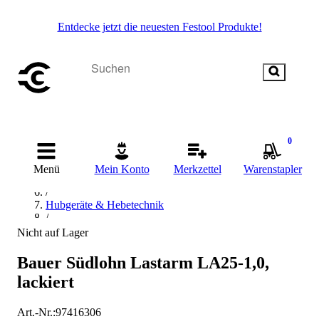
Entdecke jetzt die neuesten Festool Produkte!
Startseite
/
0
Betriebsausstattung & Baustellenbedarf
/
Menü
Mein Konto
Merkzettel
Warenstapler
Transportmittel
/
Hubgeräte & Hebetechnik
/
Stapler
Nicht auf Lager
/
Stapler Zubehör
Bauer Südlohn Lastarm LA25-1,0,
/
lackiert
Kranarm
Art.-Nr.
:
97416306