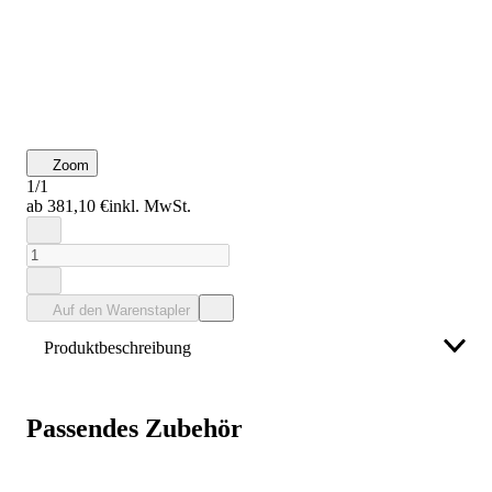
Zoom
1/1
ab 381,10 €
inkl. MwSt.
Auf den Warenstapler
Produktbeschreibung
Bauer Südlohn Auffangwanne 2030, lackiert
Passendes Zubehör
Weniger anzeigen