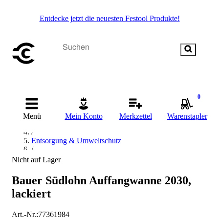
Entdecke jetzt die neuesten Festool Produkte!
0
Startseite
/
Menü
Mein Konto
Merkzettel
Warenstapler
Betriebsausstattung & Baustellenbedarf
/
Entsorgung & Umweltschutz
/
Gefahrstofflagerung & Gefahrstoffhandling
Nicht auf Lager
/
Auffangwanne
Bauer Südlohn Auffangwanne 2030,
lackiert
Art.-Nr.
:
77361984