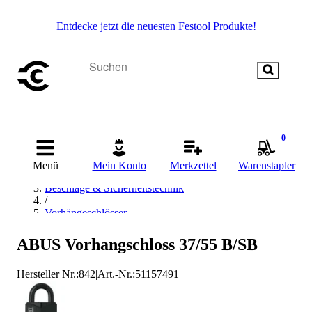
Entdecke jetzt die neuesten Festool Produkte!
0
Startseite
Menü
Mein Konto
Merkzettel
Warenstapler
/
Beschläge & Sicherheitstechnik
/
Vorhängeschlösser
/
ABUS Vorhängeschlösser
ABUS Vorhangschloss 37/55 B/SB
Hersteller Nr.:
842
|
Art.-Nr.
:
51157491