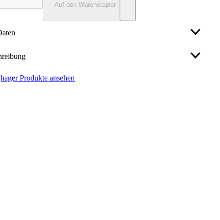
Auf den Warenstapler
Daten
hreibung
40 mm
hager Produkte ansehen
ften:
90 mm
neck einstellbar halogenfrei zu LF/LFF 40x90mm
g
hrsweiß. Inneneck, winkelverstellbar als Hauben-Formteil
Haubenformteil
eitungsführungskanal
83..97°
Kunststoff
üte
sonstige
i
Ja
ielle Behandlung
Nein