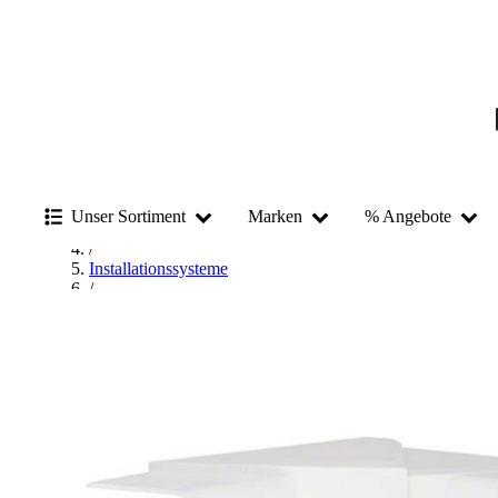
Startseite
/
Unser Sortiment
Marken
% Angebote
Befestigungstechnik
/
Installationssysteme
/
Profilschiene
/
hager Profilschiene