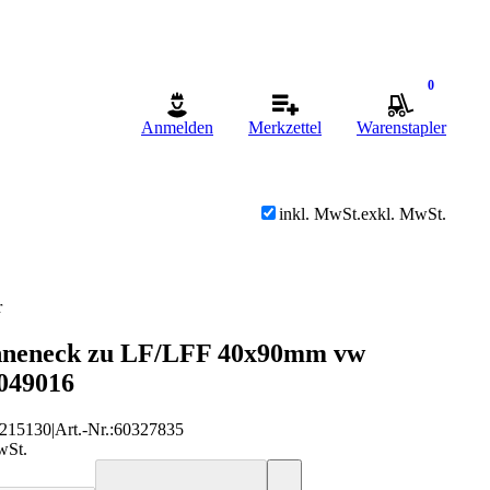
0
Anmelden
Merkzettel
Warenstapler
inkl. MwSt.
exkl. MwSt.
r
Inneneck zu LF/LFF 40x90mm vw
049016
215130
|
Art.-Nr.
:
60327835
wSt.