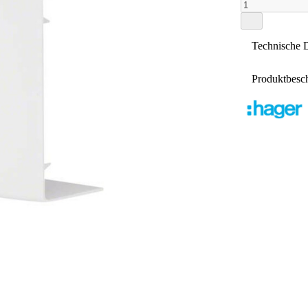
Technische 
Produktbesc
Höhe
Eigenscha
Breite
Inne
Ausführun
verke
zu L
Winkel
Werkstoff
Werkstoffg
Halogenfre
Antibakter