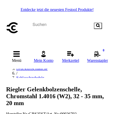
Entdecke jetzt die neuesten Festool Produkte!
Startseite
0
/
Drucklufttechnik
Menü
Mein Konto
Merkzettel
Warenstapler
/
Druckluftschläuche
/
Schlauchzubehör
/
Schlauchklemmen/Schlauchschellen
Riegler Gelenkbolzenschelle,
/
Chromstahl 1.4016 (W2), 32 - 35 mm,
RIEGLER Schlauchklemmen/Schlauchschellen
20 mm
Hersteller Nr.:
GBS35ST
|
Art.-Nr.
:
90926792