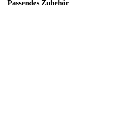
Passendes Zubehör
Art.-Nr.
c73811729
Weniger anzeigen