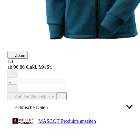
Zoom
1/1
ab 96,86 €
inkl. MwSt.
Auf den Warenstapler
Technische Daten
MASCOT Produkte ansehen
Hersteller
Mascot International A/S
info@mascot.dk
, +45 87 24 47 00