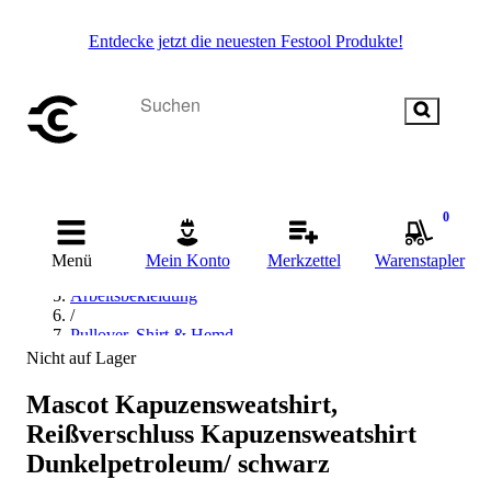
Entdecke jetzt die neuesten Festool Produkte!
Startseite
0
/
Arbeitskleidung & Arbeitsschutz
Menü
Mein Konto
Merkzettel
Warenstapler
/
Arbeitsbekleidung
/
Pullover, Shirt & Hemd
/
Nicht auf Lager
Kapuzenpullover
/
Mascot Kapuzensweatshirt,
MASCOT Kapuzenpullover
Reißverschluss Kapuzensweatshirt
Dunkelpetroleum/ schwarz