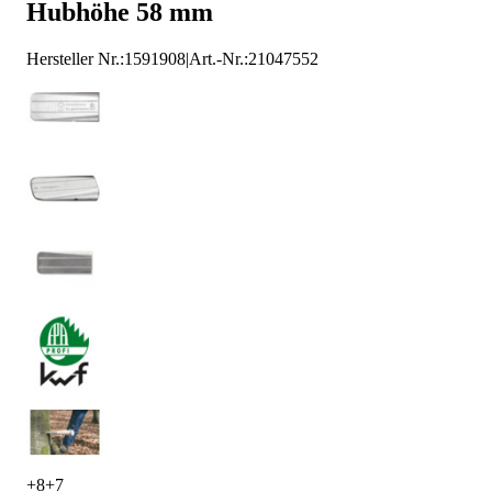
Hubhöhe 58 mm
Hersteller Nr.:
1591908
|
Art.-Nr.
:
21047552
+
8
+
7