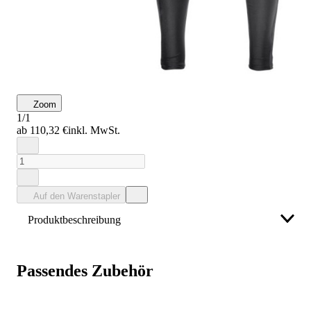
Zoom
1/1
ab 110,32 €
inkl. MwSt.
Auf den Warenstapler
Produktbeschreibung
Fristads Friwear Handwerkerleggings 2570 STR
Schwarz (Herren)
Passendes Zubehör
Weniger anzeigen