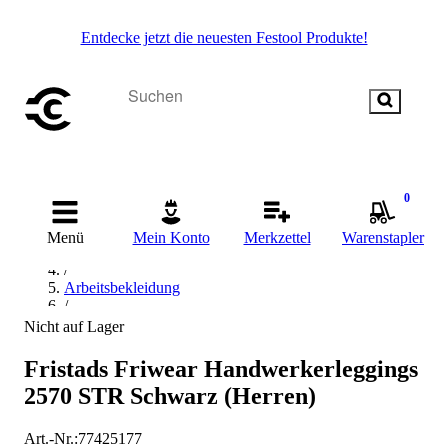
Entdecke jetzt die neuesten Festool Produkte!
0
Startseite
/
Menü
Mein Konto
Merkzettel
Warenstapler
Arbeitskleidung & Arbeitsschutz
/
Arbeitsbekleidung
/
Unterwäsche & Thermokleidung
Nicht auf Lager
/
Funktionsunterwäsche
Fristads Friwear Handwerkerleggings
2570 STR Schwarz (Herren)
Art.-Nr.
:
77425177