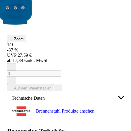
Zoom
1/9
-37 %
UVP
27,59 €
ab 17,39 €
inkl. MwSt.
Auf den Warenstapler
Technische Daten
Brennenstuhl Produkte ansehen
Hersteller
Hugo Brennenstuhl GmbH & Co. KG
service@brennenstuhl.de