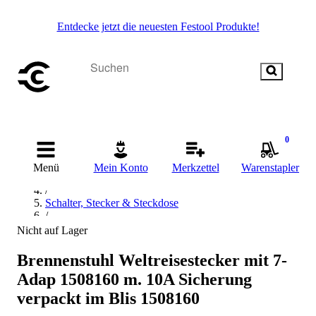
Entdecke jetzt die neuesten Festool Produkte!
0
Startseite
/
Menü
Mein Konto
Merkzettel
Warenstapler
Elektrik & Elektronik
/
Schalter, Stecker & Steckdose
/
Mehrfachsteckdosenleiste
Nicht auf Lager
/
Brennenstuhl Mehrfachsteckdosenleiste
Brennenstuhl Weltreisestecker mit 7-
Adap 1508160 m. 10A Sicherung
verpackt im Blis 1508160