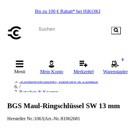
Bis zu 100 € Rabatt* bei HiKOKI
Startseite
0
/
Handwerkzeug
Menü
Mein Konto
Merkzettel
Warenstapler
/
Schraubenschlüssel, Ratschen & Einsätze
/
Ratschen & Knarren
/
Ratschenschlüssel
BGS Maul-Ringschlüssel SW 13 mm
/
BGS technic Ratschenschlüssel
Hersteller Nr.:
1063
|
Art.-Nr.
:
81062681