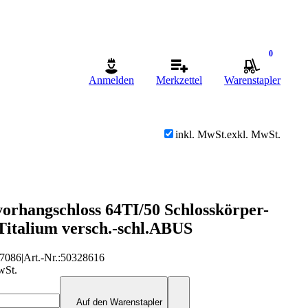
0
Anmelden
Merkzettel
Warenstapler
inkl. MwSt.
exkl. MwSt.
vorhangschloss 64TI/50 Schlosskörper-
italium versch.-schl.ABUS
7086
|
Art.-Nr.
:
50328616
wSt.
Auf den Warenstapler