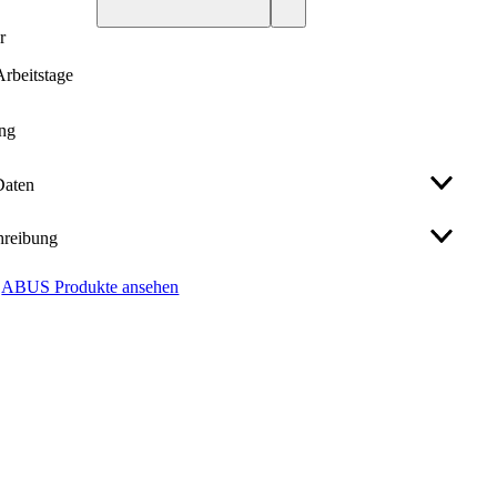
r
 Arbeitstage
ung
Daten
hreibung
ABUS
ABUS Produkte ansehen
29 mm
 Schlosskörper aus TITALIUM™ Spezialaluminium
e
77 mm
aften
g
verschiedenschließend
 Spezialstahlbügel mit NANO-Protect™
erbreite
50 mm
tung (kleinere Größen mit gehärtetem Stahlbügel)
 doppelte Bügelverriegelung
Titalium