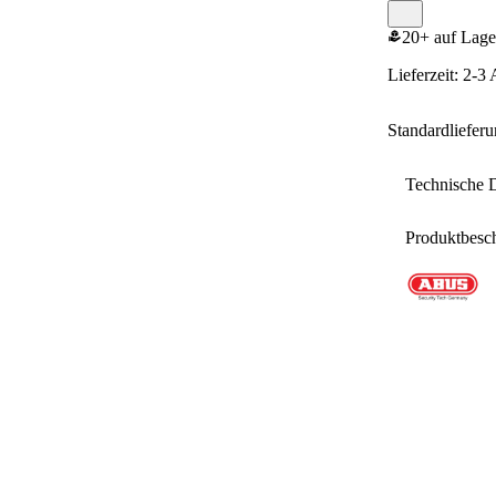
20+ auf Lage
Lieferzeit: 2-3
Standardliefer
Technische 
Produktbesc
Marke
Bügelhöhe
Massiver
Gesamthöh
Eigensch
Ausführun
• ab 3 mm
Schlosskörp
• Beschich
• ab 3 mm
Material