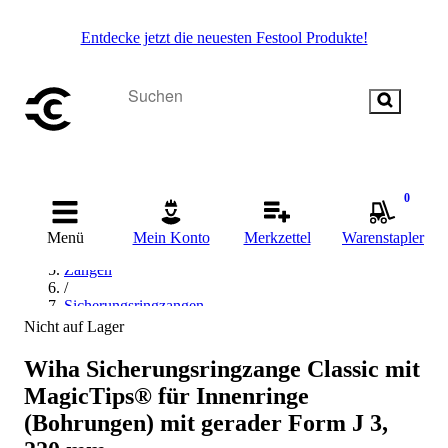
Entdecke jetzt die neuesten Festool Produkte!
Startseite
0
/
Handwerkzeug
Menü
Mein Konto
Merkzettel
Warenstapler
/
Zangen
/
Sicherungsringzangen
/
Nicht auf Lager
Sicherungsringzange für Innenringe
/
Wiha Sicherungsringzange Classic mit
Wiha Sicherungsringzange für Innenringe
MagicTips® für Innenringe
(Bohrungen) mit gerader Form J 3,