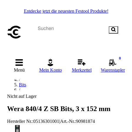
Entdecke jetzt die neuesten Festool Produkte!
0
Startseite
/
Menü
Mein Konto
Merkzettel
Warenstapler
Handwerkzeug
/
Bits
/
Bit-Sets
Nicht auf Lager
/
Wera Bit-Sets
Wera 840/4 Z SB Bits, 3 x 152 mm
Hersteller Nr.:
05136301001
|
Art.-Nr.
:
90981874