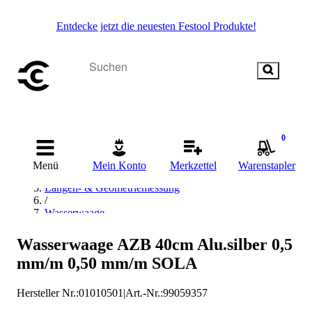
Entdecke jetzt die neuesten Festool Produkte!
Startseite
0
/
Messen & Prüfen
Menü
Mein Konto
Merkzettel
Warenstapler
/
Längen- & Geometriemessung
/
Wasserwaage
/
Analoge Wasserwaage
Wasserwaage AZB 40cm Alu.silber 0,5
/
mm/m 0,50 mm/m SOLA
SOLA Analoge Wasserwaage
Hersteller Nr.:
01010501
|
Art.-Nr.
:
99059357