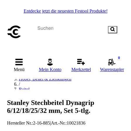
Entdecke jetzt die neuesten Festool Produkte!
Startseite
0
/
Handwerkzeug
Menü
Mein Konto
Merkzettel
Warenstapler
/
Hobel, Beitel & Ziehklingen
/
Beitel
/
Stechbeitel-Sets
Stanley Stechbeitel Dynagrip
/
6/12/18/25/32 mm, Set 5-tlg.
Stanley Stechbeitel-Sets
Hersteller Nr.:
2-16-885
|
Art.-Nr.
:
10021836