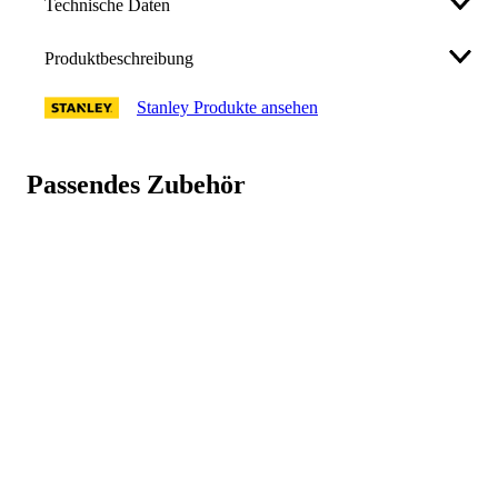
Technische Daten
Produktbeschreibung
Schneidenbreite
32 mm
Stanley Produkte ansehen
Eigenschaften:
Hersteller
STANLEY BLACK & DECKER
Deutschland GmbH
Stechbeitel Dynagrip, Set 5-tlg.
Black-&-Decker-Strasse 40, 65510
Kunststoffgriff mit Schlagfläche
Passendes Zubehör
Karbonstahl, geschmiedet – für Stärke und
support@blackanddecker.de
, +49
Haltbarkeit
06126 / 21 - 0
Gemäß gültiger ISO-Norm über die gesamte
Länge gehärtet und geschliffen
Art.-Nr.
Ergonomischer Handgriff aus Polypropylen mit
10021836
Elastomer umkleidet
Schlagfester Griff mit großer Schlagfläche
GTIN
3253562168856
Entspricht der DIN Norm 5139
Set 5-tlg. 6, 12, 18, 25, 32 mm
Weniger anzeigen
Weniger anzeigen