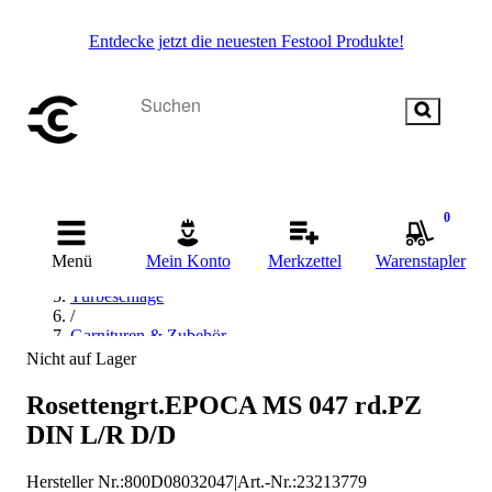
Entdecke jetzt die neuesten Festool Produkte!
Startseite
0
/
Beschläge & Sicherheitstechnik
Menü
Mein Konto
Merkzettel
Warenstapler
/
Türbeschläge
/
Garnituren & Zubehör
/
Nicht auf Lager
Drückergarnituren
/
Rosettengrt.EPOCA MS 047 rd.PZ
Jatec Drückergarnituren
DIN L/R D/D
Hersteller Nr.:
800D08032047
|
Art.-Nr.
:
23213779