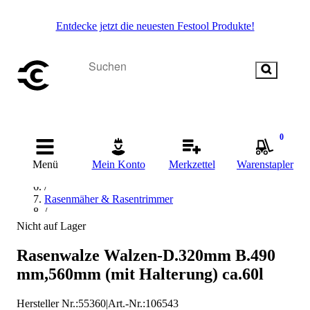
Entdecke jetzt die neuesten Festool Produkte!
Startseite
/
0
Garten- & Landschaftsbau
/
Menü
Mein Konto
Merkzettel
Warenstapler
Gartenmaschinen
/
Rasenmäher & Rasentrimmer
/
Rasenmäher
Nicht auf Lager
/
Rasenmäher Messer
Rasenwalze Walzen-D.320mm B.490
/
mm,560mm (mit Halterung) ca.60l
Industrial Quality Supplies Rasenmäher Messer
Hersteller Nr.:
55360
|
Art.-Nr.
:
106543