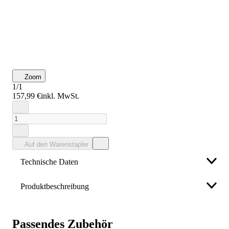
Zoom
1/1
157,99 €
inkl. MwSt.
Auf den Warenstapler
Technische Daten
Produktbeschreibung
Breite
490 mm, 560 mm (mit Halterung)
zur Ebnung von Rasen-, Spiel oder Sportflächen · zur
Grifflänge
1185 mm
Verdichtung von Saatflächen · zur Befüllung mit
Passendes Zubehör