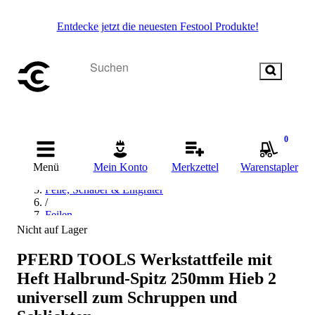
Entdecke jetzt die neuesten Festool Produkte!
Startseite
0
/
Handwerkzeug
Menü
Mein Konto
Merkzettel
Warenstapler
/
Feile, Schaber & Entgrater
/
Feilen
/
Nicht auf Lager
Werkstattfeile
/
PFERD TOOLS Werkstattfeile mit
PFERD Werkstattfeile
Heft Halbrund-Spitz 250mm Hieb 2
universell zum Schruppen und