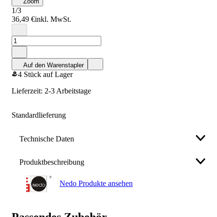
Zoom
1/3
36,49 €
inkl. MwSt.
Auf den Warenstapler
4 Stück auf Lager
Lieferzeit: 2-3 Arbeitstage
Standardlieferung
Technische Daten
Produktbeschreibung
Anzahl Beine
0 St.
Nedo Produkte ansehen
Gewicht
1,5 kg
Fluchtstabstativ
Branche
Baustellenarbeiten, Bauinstallation,
Passendes Zubehör