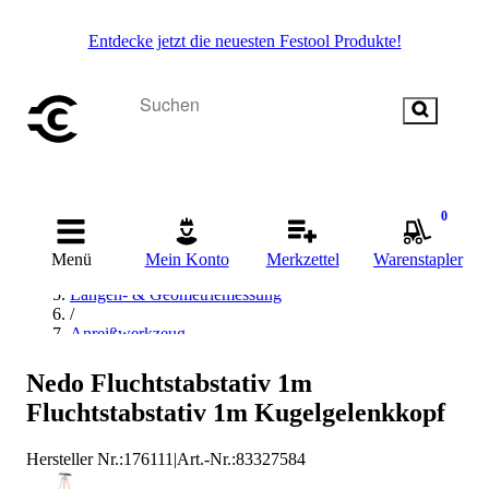
Entdecke jetzt die neuesten Festool Produkte!
Startseite
0
/
Messen & Prüfen
Menü
Mein Konto
Merkzettel
Warenstapler
/
Längen- & Geometriemessung
/
Anreißwerkzeug
/
Richtlatte
Nedo Fluchtstabstativ 1m
/
Fluchtstabstativ 1m Kugelgelenkkopf
Nedo Richtlatte
Hersteller Nr.:
176111
|
Art.-Nr.
:
83327584