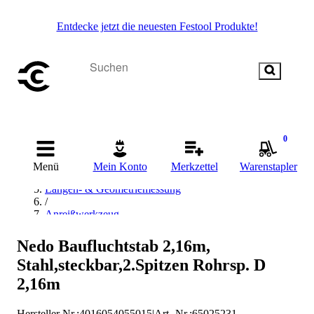
Entdecke jetzt die neuesten Festool Produkte!
Startseite
0
/
Messen & Prüfen
Menü
Mein Konto
Merkzettel
Warenstapler
/
Längen- & Geometriemessung
/
Anreißwerkzeug
/
Richtlatte
Nedo Baufluchtstab 2,16m,
/
Stahl,steckbar,2.Spitzen Rohrsp. D
Nedo Richtlatte
2,16m
Hersteller Nr.:
4016054055015
|
Art.-Nr.
:
65025231