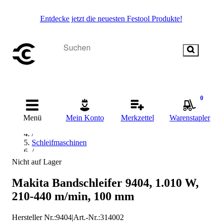
Entdecke jetzt die neuesten Festool Produkte!
0
Startseite
/
Menü
Mein Konto
Merkzettel
Warenstapler
Elektrowerkzeug
/
Schleifmaschinen
/
Bandschleifer
Nicht auf Lager
/
Makita Bandschleifer
Makita Bandschleifer 9404, 1.010 W,
210-440 m/min, 100 mm
Hersteller Nr.:
9404
|
Art.-Nr.
:
314002