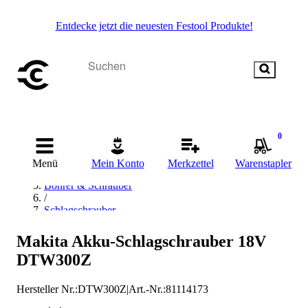
Entdecke jetzt die neuesten Festool Produkte!
Startseite
0
/
Elektrowerkzeug
Menü
Mein Konto
Merkzettel
Warenstapler
/
Bohrer & Schrauber
/
Schlagschrauber
/
Akku-Schlagschrauber
Makita Akku-Schlagschrauber 18V
/
DTW300Z
Makita Akku-Schlagschrauber
Hersteller Nr.:
DTW300Z
|
Art.-Nr.
:
81114173