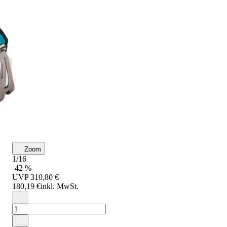
Zoom
1/16
-42 %
UVP
310,80 €
180,19 €
inkl. MwSt.