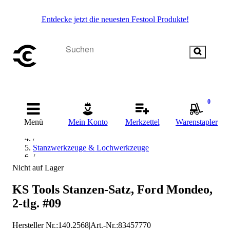
Entdecke jetzt die neuesten Festool Produkte!
0
Startseite
/
Menü
Mein Konto
Merkzettel
Warenstapler
Handwerkzeug
/
Stanzwerkzeuge & Lochwerkzeuge
/
Locheisen- & Stanzwerkzeug-Sets
Nicht auf Lager
/
KS Tools Locheisen- & Stanzwerkzeug-Sets
KS Tools Stanzen-Satz, Ford Mondeo,
2-tlg. #09
Hersteller Nr.:
140.2568
|
Art.-Nr.
:
83457770