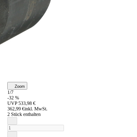
Zoom
1/7
-32 %
UVP
533,98 €
362,99 €
inkl. MwSt.
2 Stück enthalten