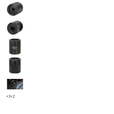
+
3
+
2