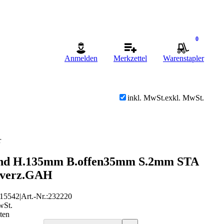
0
Anmelden
Merkzettel
Warenstapler
inkl. MwSt.
exkl. MwSt.
r
and H.135mm B.offen35mm S.2mm STA
b verz.GAH
15542
|
Art.-Nr.
:
232220
wSt.
ten