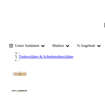
Startseite
/
Unser Sortiment
Marken
% Angebote
Beschläge & Sicherheitstechnik
/
Torbeschläge & Schiebetorbeschläge
/
Torbänder & Torgehänge
/
GAH Alberts Torbänder & Torgehänge