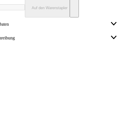
Auf den Warenstapler
Daten
hreibung
5,5 mm
ten Schraublöchern · Material: Stahl, Oberfläche: galvanisch
2 mm
kt Weitere technische Eigenschaften: · Oberfläche:
gelb verzinkt · Anzahl Löcher: 8 · Maß a: 135mm · Maß b:
Stahl
GAH
35 mm
fnet
135 mm
Gust. Alberts GmbH & Co. KG
info@gah.de
, 02357/9070