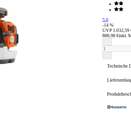
5.0
-14 %
UVP
1.032,59 
888,98 €
inkl. 
Technische 
Lieferumfan
Gewicht
Produktbesc
• Runddüse
Leerlaufdre
Schalldruc
Contorion 
Erstmonta
Hubraum
den Husqv
29 EUR ist