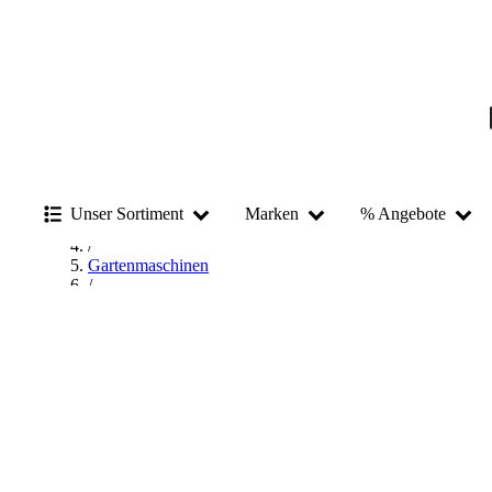
Startseite
/
Unser Sortiment
Marken
% Angebote
Garten- & Landschaftsbau
/
Gartenmaschinen
/
Laubsauger & Laubbläser
/
Husqvarna Laubsauger & Laubbläser