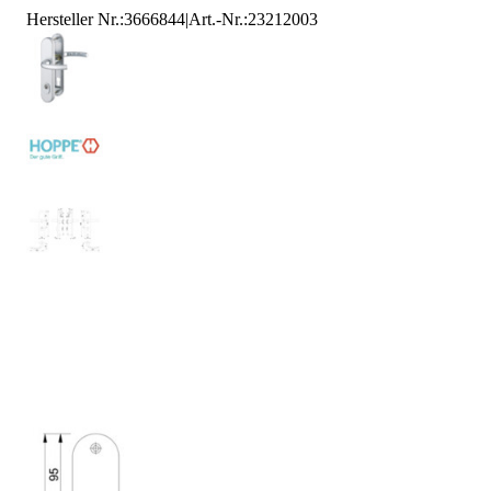
Hersteller Nr.:
3666844
|
Art.-Nr.
:
23212003