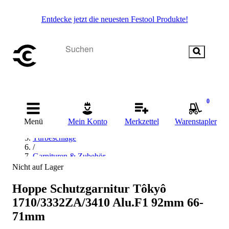
Entdecke jetzt die neuesten Festool Produkte!
Startseite
0
/
Beschläge & Sicherheitstechnik
Menü
Mein Konto
Merkzettel
Warenstapler
/
Türbeschläge
/
Garnituren & Zubehör
/
Nicht auf Lager
Wechselgarnituren
/
Hoppe Schutzgarnitur Tôkyô
Hoppe Wechselgarnituren
1710/3332ZA/3410 Alu.F1 92mm 66-
71mm