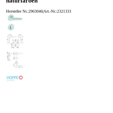
naturfarben
Hersteller Nr.:
2963046
|
Art.-Nr.
:
2321333