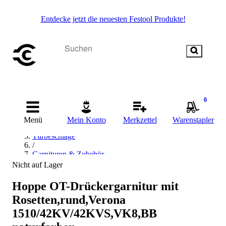
Entdecke jetzt die neuesten Festool Produkte!
Startseite
0
/
Beschläge & Sicherheitstechnik
Menü
Mein Konto
Merkzettel
Warenstapler
/
Türbeschläge
/
Garnituren & Zubehör
/
Nicht auf Lager
Drückergarnituren
/
Hoppe OT-Drückergarnitur mit
Hoppe Drückergarnituren
Rosetten,rund,Verona
1510/42KV/42KVS,VK8,BB