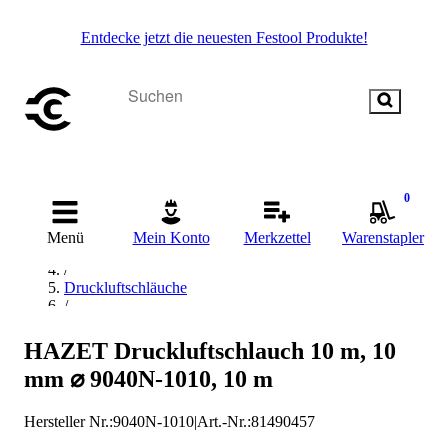
Entdecke jetzt die neuesten Festool Produkte!
0
Startseite
/
Menü
Mein Konto
Merkzettel
Warenstapler
Drucklufttechnik
/
Druckluftschläuche
/
PVC-Schläuche
/
HAZET Druckluftschlauch 10 m, 10
HAZET PVC-Schläuche
mm ⌀ 9040N-1010, 10 m
Hersteller Nr.:
9040N-1010
|
Art.-Nr.
:
81490457