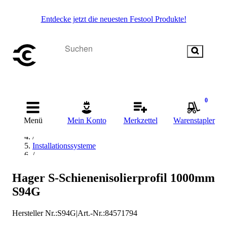
Entdecke jetzt die neuesten Festool Produkte!
0
Startseite
/
Menü
Mein Konto
Merkzettel
Warenstapler
Befestigungstechnik
/
Installationssysteme
/
Profilschiene
/
Hager S-Schienenisolierprofil 1000mm
hager Profilschiene
S94G
Hersteller Nr.:
S94G
|
Art.-Nr.
:
84571794