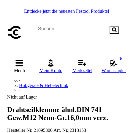
Entdecke jetzt die neuesten Festool Produkte!
Startseite
/
0
Betriebsausstattung & Baustellenbedarf
/
Menü
Mein Konto
Merkzettel
Warenstapler
Transportmittel
/
Hubgeräte & Hebetechnik
/
Anschlagmittel
Nicht auf Lager
/
Drahtseilgehänge
Drahtseilklemme ähnl.DIN 741
/
Gew.M12 Nenn-Gr.16,0mm verz.
Kleinsorge Drahtseilgehänge
Hersteller Nr.:
21095800
|
Art.-Nr.
:
2313153