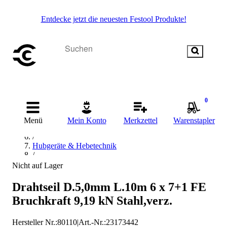
Entdecke jetzt die neuesten Festool Produkte!
Startseite
/
0
Betriebsausstattung & Baustellenbedarf
/
Menü
Mein Konto
Merkzettel
Warenstapler
Transportmittel
/
Hubgeräte & Hebetechnik
/
Anschlagmittel
Nicht auf Lager
/
Drahtseilgehänge
Drahtseil D.5,0mm L.10m 6 x 7+1 FE
/
Bruchkraft 9,19 kN Stahl,verz.
Industrial Quality Supplies Drahtseilgehänge
Hersteller Nr.:
80110
|
Art.-Nr.
:
23173442