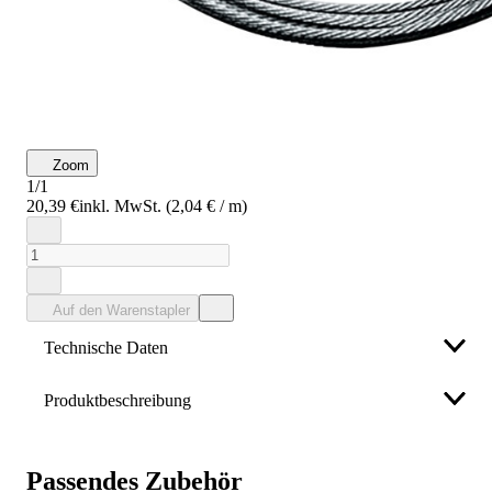
Zoom
1/1
20,39 €
inkl. MwSt. (2,04 € / m)
Auf den Warenstapler
Technische Daten
Produktbeschreibung
Durchmesser
5,0 mm
verzinkt
Länge
10 m
Passendes Zubehör