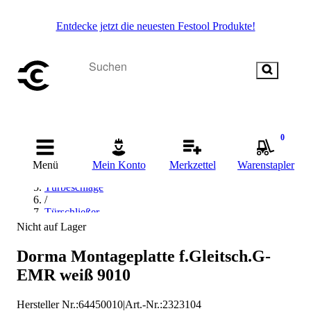
Entdecke jetzt die neuesten Festool Produkte!
Startseite
0
/
Beschläge & Sicherheitstechnik
Menü
Mein Konto
Merkzettel
Warenstapler
/
Türbeschläge
/
Türschließer
/
Nicht auf Lager
Türschließer-Montagezubehör
/
Dorma Montageplatte f.Gleitsch.G-
dormakaba Türschließer-Montagezubehör
EMR weiß 9010
Hersteller Nr.:
64450010
|
Art.-Nr.
:
2323104