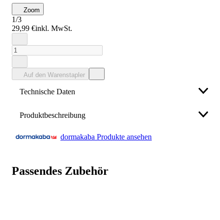
Zoom
1/3
29,99 €
inkl. MwSt.
Auf den Warenstapler
Technische Daten
Produktbeschreibung
Farbe
weiß 9010
dormakaba Produkte ansehen
40 mm · zu Gleitschiene G-EMR ·
zur Anbringung
Marke
DORMAKABA
der Gleitschiene an Türrahmen, bei denen keine direkte
Montage möglich ist
Länge
823 mm
Passendes Zubehör
Weniger anzeigen
passend für
Gleitschiene G-EMR
Höhe
40 mm