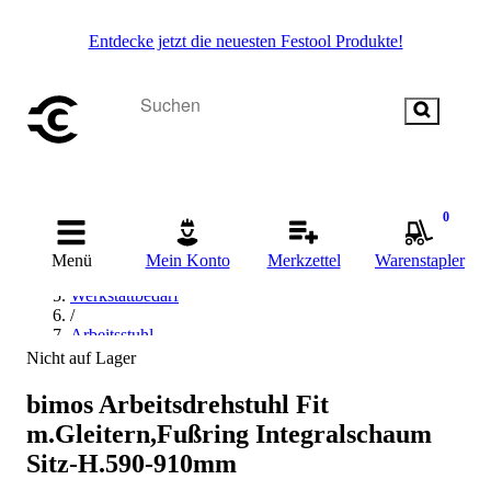
Entdecke jetzt die neuesten Festool Produkte!
Startseite
0
/
Betriebsausstattung & Baustellenbedarf
Menü
Mein Konto
Merkzettel
Warenstapler
/
Werkstattbedarf
/
Arbeitsstuhl
/
Nicht auf Lager
Drehstuhl
/
bimos Arbeitsdrehstuhl Fit
Interstuhl Drehstuhl
m.Gleitern,Fußring Integralschaum
Sitz-H.590-910mm