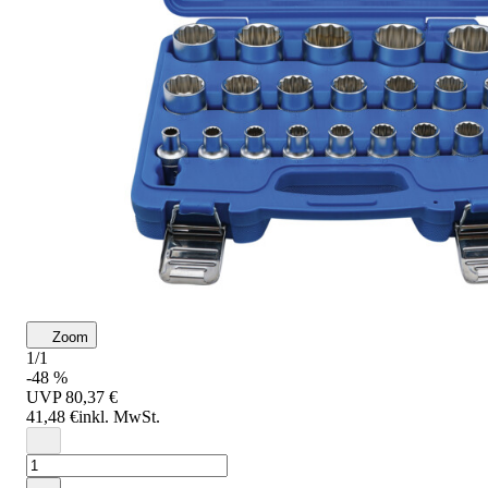
Zoom
1/1
-48 %
UVP
80,37 €
41,48 €
inkl. MwSt.