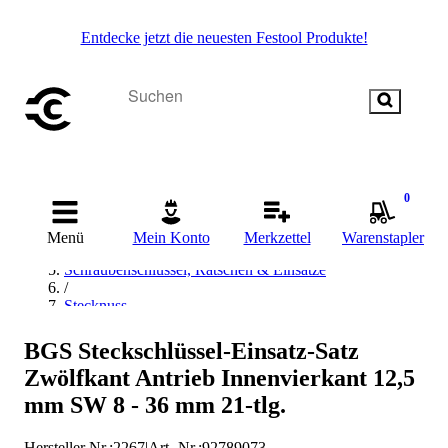
Entdecke jetzt die neuesten Festool Produkte!
Startseite
0
/
Handwerkzeug
Menü
Mein Konto
Merkzettel
Warenstapler
/
Schraubenschlüssel, Ratschen & Einsätze
/
Stecknuss
/
12 Kant Stecknuss
BGS Steckschlüssel-Einsatz-Satz
/
Zwölfkant Antrieb Innenvierkant 12,5
BGS technic 12 Kant Stecknuss
mm SW 8 - 36 mm 21-tlg.
Hersteller Nr.:
2267
|
Art.-Nr.
:
92789073