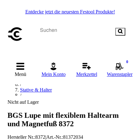
Entdecke jetzt die neuesten Festool Produkte!
Startseite
/
0
Messen & Prüfen
/
Menü
Mein Konto
Merkzettel
Warenstapler
Längen- & Geometriemessung
/
Stative & Halter
/
Messstativ
Nicht auf Lager
/
Magnetfuß
BGS Lupe mit flexiblem Haltearm
/
und Magnetfuß 8372
BGS technic Magnetfuß
Hersteller Nr.:
8372
|
Art.-Nr.
:
81372034