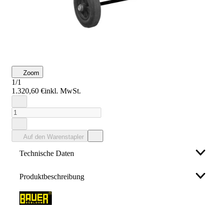
Zoom
1/1
1.320,60 €
inkl. MwSt.
Auf den Warenstapler
Technische Daten
Produktbeschreibung
Farbe
Mehrfarbig
Für die Spänesammlung, mit ebenerdiger
Farbausprägung
Schwarzgrau
Entleermöglichkeit