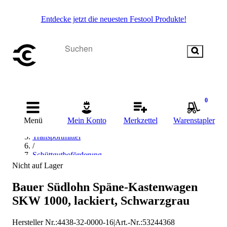
Entdecke jetzt die neuesten Festool Produkte!
Startseite
0
/
Betriebsausstattung & Baustellenbedarf
Menü
Mein Konto
Merkzettel
Warenstapler
/
Transportmittel
/
Schüttgutbeförderung
/
Nicht auf Lager
Silobehälter
/
Bauer Südlohn Späne-Kastenwagen
Bauer Südlohn Silobehälter
SKW 1000, lackiert, Schwarzgrau
Hersteller Nr.:
4438-32-0000-16
|
Art.-Nr.
:
53244368