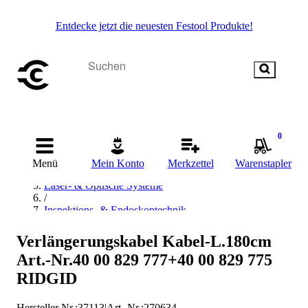
Entdecke jetzt die neuesten Festool Produkte!
Startseite
0
/
Messen & Prüfen
Menü
Mein Konto
Merkzettel
Warenstapler
/
Laser- & Optische Systeme
/
Inspektions- & Endoskoptechnik
/
Zubehör für Inspektionskamera
Verlängerungskabel Kabel-L.180cm
/
Art.-Nr.40 00 829 777+40 00 829 775
Rigde Tool Zubehör für Inspektionskamera
RIDGID
Hersteller Nr.:
37113
|
Art.-Nr.
:
270634