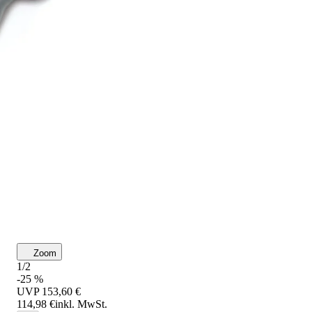
Zoom
1/2
-25 %
UVP
153,60 €
114,98 €
inkl. MwSt.