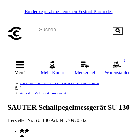
Entdecke jetzt die neuesten Festool Produkte!
Startseite
0
/
Messen & Prüfen
Menü
Mein Konto
Merkzettel
Warenstapler
/
Elektrische Mess- & Umweltmesstechnik
/
Schall- & Lichtmessung
/
Schallpegelmessgerät
SAUTER Schallpegelmessgerät SU 130
/
KERN & Sohn Schallpegelmessgerät
Hersteller Nr.:
SU 130
|
Art.-Nr.
:
70970532