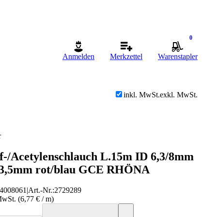
0
Anmelden
Merkzettel
Warenstapler
inkl. MwSt.
exkl. MwSt.
r
ff-/Acetylenschlauch L.15m ID 6,3/8mm
/3,5mm rot/blau GCE RHÖNA
4008061
|
Art.-Nr.
:
2729289
MwSt. (6,77 € / m)