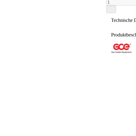
Technische 
Produktbesc
Länge (m)
Eigenscha
Hersteller
Bren
kompl
pro M
Art.-Nr.
DIN 
rot /
GTIN
Saue
Bren
Weitere te
Farbe