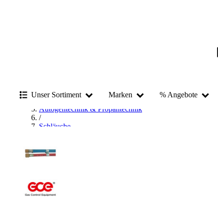
Startseite
/
Schweißen & Löten
Unser Sortiment
Marken
% Angebote
/
Autogentechnik & Propantechnik
/
Schläuche
/
Zwillingsschlauch
/
GCE Zwillingsschlauch